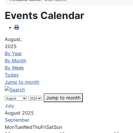
Events Calendar
August,
2025
By Year
By Month
By Week
Today
Jump to month
Jump to month
July
August 2025
September
Mon
Tue
Wed
Thu
Fri
Sat
Sun