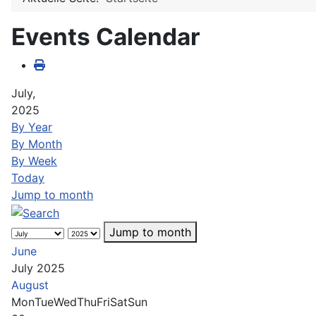
Events Calendar
July,
2025
By Year
By Month
By Week
Today
Jump to month
Jump to month
June
July 2025
August
Mon
Tue
Wed
Thu
Fri
Sat
Sun