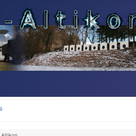
p
 Altikon